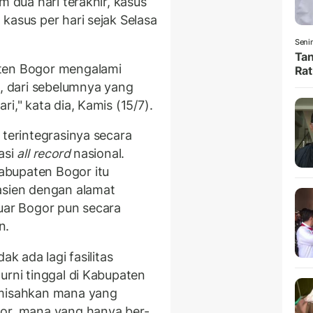
m dua hari terakhir, kasus
kasus per hari sejak Selasa
Senin
Tan
aten Bogor mengalami
Rat
s, dari sebelumnya yang
i," kata dia, Kamis (15/7).
 terintegrasinya secara
asi
all record
nasional.
abupaten Bogor itu
asien dengan alamat
luar Bogor pun secara
n.
ak ada lagi fasilitas
urni tinggal di Kabupaten
emisahkan mana yang
gor, mana yang hanya ber-