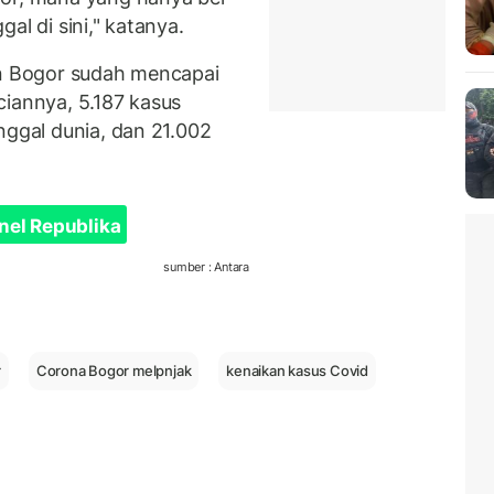
al di sini," katanya.
en Bogor sudah mencapai
ciannya, 5.187 kasus
nggal dunia, dan 21.002
nel Republika
sumber : Antara
r
Corona Bogor melpnjak
kenaikan kasus Covid