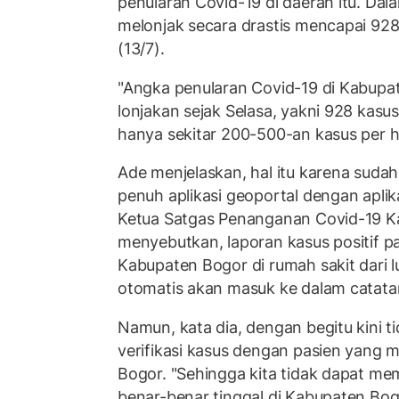
penularan Covid-19 di daerah itu. Dala
melonjak secara drastis mencapai 928 
(13/7).
"Angka penularan Covid-19 di Kabup
lonjakan sejak Selasa, yakni 928 kasu
hanya sekitar 200-500-an kasus per har
Ade menjelaskan, hal itu karena sudah
penuh aplikasi geoportal dengan aplik
Ketua Satgas Penanganan Covid-19 K
menyebutkan, laporan kasus positif p
Kabupaten Bogor di rumah sakit dari 
otomatis akan masuk ke dalam catata
Namun, kata dia, dengan begitu kini tid
verifikasi kasus dengan pasien yang m
Bogor. "Sehingga kita tidak dapat m
benar-benar tinggal di Kabupaten Bo