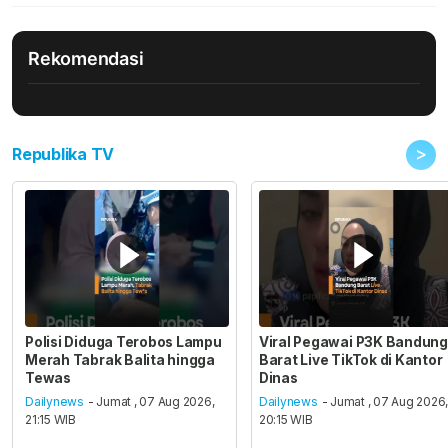
Rekomendasi
>
Republika TV
Polisi Diduga Terobos Lampu
Viral Pegawai P3K Bandung
Merah Tabrak Balita hingga
Barat Live TikTok di Kantor
Tewas
Dinas
Dailynews
- Jumat , 07 Aug 2026,
Dailynews
- Jumat , 07 Aug 2026
21:15 WIB
20:15 WIB