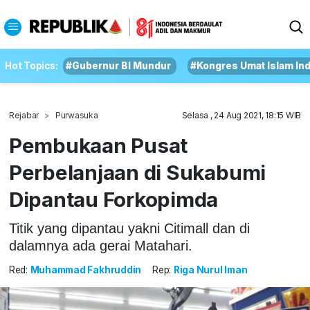
Hot Topics:
#Gubernur BI Mundur
#Kongres Umat Islam In
Rejabar
Purwasuka
Selasa , 24 Aug 2021, 18:15 WIB
Pembukaan Pusat
Perbelanjaan di Sukabumi
Dipantau Forkopimda
Titik yang dipantau yakni Citimall dan di
dalamnya ada gerai Matahari.
Red:
Muhammad Fakhruddin
Rep:
Riga Nurul Iman