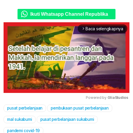
Ikuti Whatsapp Channel Republika
Baca selengkapnya
arrow_forward_ios
Powered by 
GliaStudios
pusat perbelanjaan
pembukaan pusat perbelanjaan
Mute
mal sukabumi
pusat perbelanjaan sukabumi
pandemi covid-19