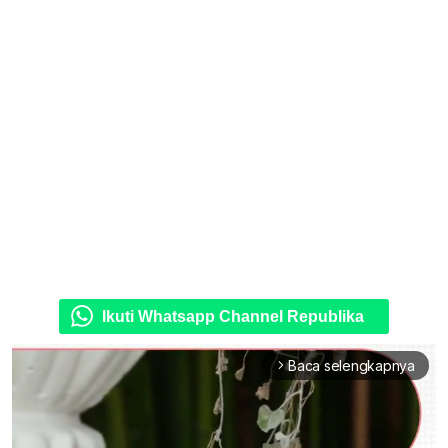
Ikuti Whatsapp Channel Republika
Baca selengkapnya
arrow_forward_ios