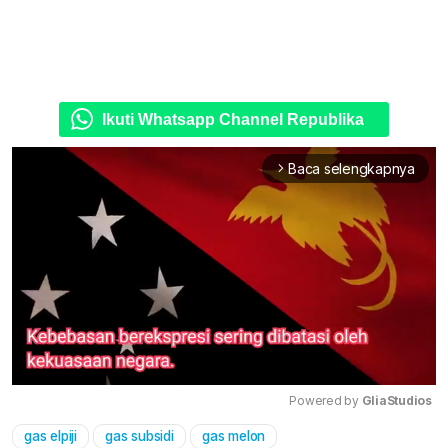
Ikuti Whatsapp Channel Republika
Baca selengkapnya
arrow_forward_ios
Powered by 
GliaStudios
gas elpiji
gas subsidi
gas melon
Mute