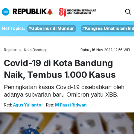
Hot Topics:
#Gubernur BI Mundur
#Kongres Umat Islam In
Rejabar
Kota Bandung
Rabu , 16 Nov 2022, 12:56 WIB
Covid-19 di Kota Bandung
Naik, Tembus 1.000 Kasus
Peningkatan kasus Covid-19 disebabkan oleh
adanya subvarian baru Omicron yaitu XBB.
Red:
Agus Yulianto
Rep:
M Fauzi Ridwan