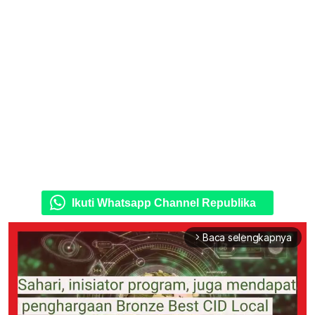
Ikuti Whatsapp Channel Republika
Baca selengkapnya
arrow_forward_ios