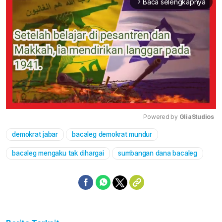
Baca selengkapnya
arrow_forward_ios
Powered by 
GliaStudios
demokrat jabar
bacaleg demokrat mundur
Mute
bacaleg mengaku tak dihargai
sumbangan dana bacaleg