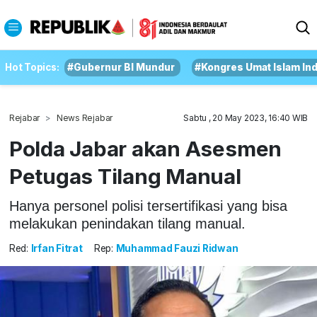
Hot Topics:
#Gubernur BI Mundur
#Kongres Umat Islam In
Rejabar
News Rejabar
Sabtu , 20 May 2023, 16:40 WIB
Polda Jabar akan Asesmen
Petugas Tilang Manual
Hanya personel polisi tersertifikasi yang bisa
melakukan penindakan tilang manual.
Red:
Irfan Fitrat
Rep:
Muhammad Fauzi Ridwan