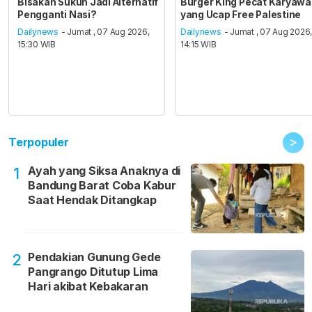
Bisakah Sukun Jadi Alternatif
Burger King Pecat Karyaw
Pengganti Nasi?
yang Ucap Free Palestine
Dailynews
- Jumat , 07 Aug 2026,
Dailynews
- Jumat , 07 Aug 2026
15:30 WIB
14:15 WIB
>
Terpopuler
Ayah yang Siksa Anaknya di
1
Bandung Barat Coba Kabur
Saat Hendak Ditangkap
Pendakian Gunung Gede
2
Pangrango Ditutup Lima
Hari akibat Kebakaran