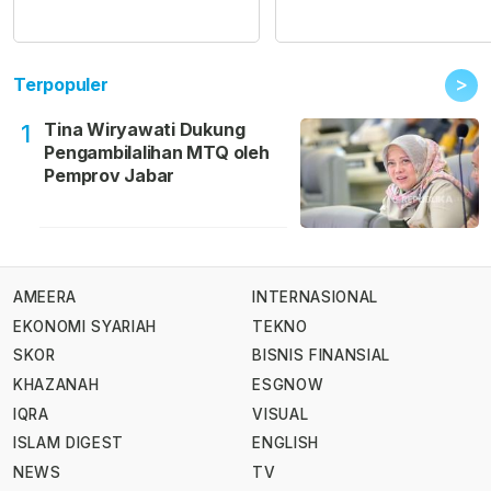
>
Terpopuler
Tina Wiryawati Dukung
1
Pengambilalihan MTQ oleh
Pemprov Jabar
AMEERA
INTERNASIONAL
EKONOMI SYARIAH
TEKNO
SKOR
BISNIS FINANSIAL
KHAZANAH
ESGNOW
IQRA
VISUAL
ISLAM DIGEST
ENGLISH
NEWS
TV