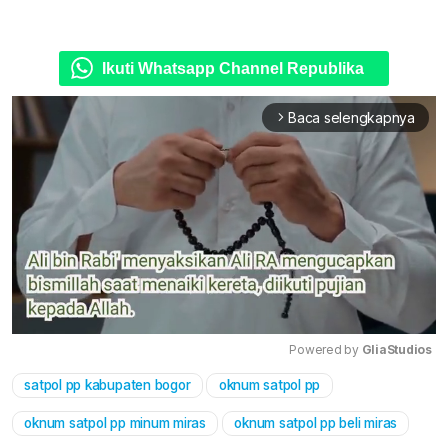
Ikuti Whatsapp Channel Republika
Baca selengkapnya
arrow_forward_ios
Powered by 
GliaStudios
satpol pp kabupaten bogor
oknum satpol pp
Mute
oknum satpol pp minum miras
oknum satpol pp beli miras