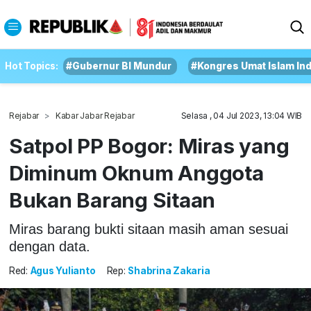
Hot Topics:
#Gubernur BI Mundur
#Kongres Umat Islam In
Rejabar
Kabar Jabar Rejabar
Selasa , 04 Jul 2023, 13:04 WIB
Satpol PP Bogor: Miras yang
Diminum Oknum Anggota
Bukan Barang Sitaan
Miras barang bukti sitaan masih aman sesuai
dengan data.
Red:
Agus Yulianto
Rep:
Shabrina Zakaria