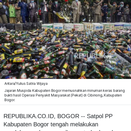
Antara/Yulius Satria Wijaya
Jajaran Muspida Kabupaten Bogor memusnahkan minuman keras barang
bukti hasil Operasi Penyakit Masyarakat (Pekat) di Cibinong, Kabupaten
Bogor.
REPUBLIKA.CO.ID, BOGOR -- Satpol PP
Kabupaten Bogor tengah melakukan