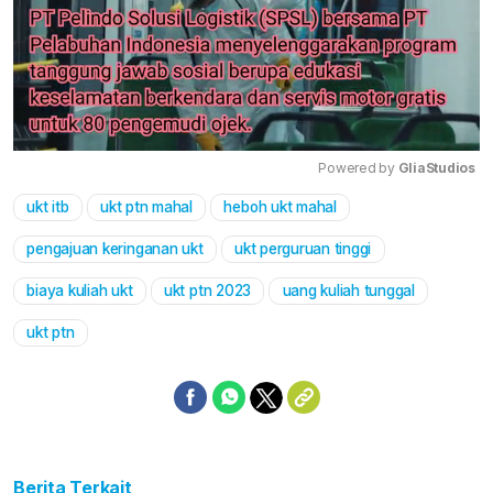
Powered by 
GliaStudios
ukt itb
ukt ptn mahal
heboh ukt mahal
Mute
pengajuan keringanan ukt
ukt perguruan tinggi
biaya kuliah ukt
ukt ptn 2023
uang kuliah tunggal
ukt ptn
Berita Terkait