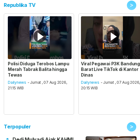
>
Republika TV
Polisi Diduga Terobos Lampu
Viral Pegawai P3K Bandung
Merah Tabrak Balita hingga
Barat Live TikTok di Kantor
Tewas
Dinas
Dailynews
- Jumat , 07 Aug 2026,
Dailynews
- Jumat , 07 Aug 2026
21:15 WIB
20:15 WIB
>
Terpopuler
Dedi Mulyadi Ajak KAHMI