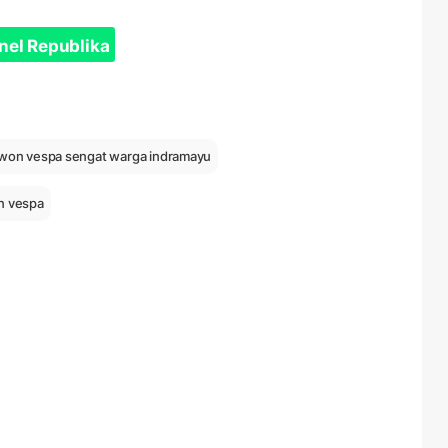
nel Republika
won vespa sengat warga indramayu
n vespa