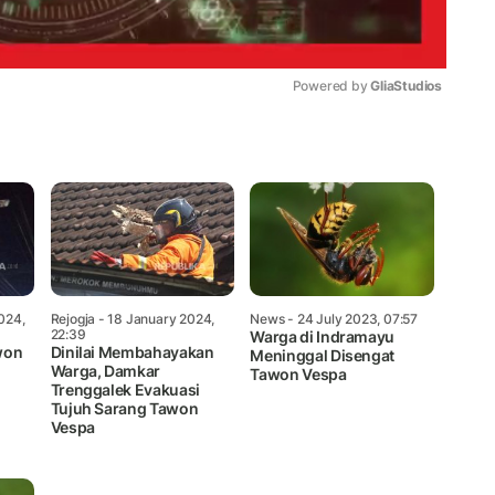
Powered by 
GliaStudios
Mute
024,
Rejogja
- 18 January 2024,
News
- 24 July 2023, 07:57
22:39
Warga di Indramayu
won
Dinilai Membahayakan
Meninggal Disengat
Warga, Damkar
Tawon Vespa
n
Trenggalek Evakuasi
Tujuh Sarang Tawon
Vespa