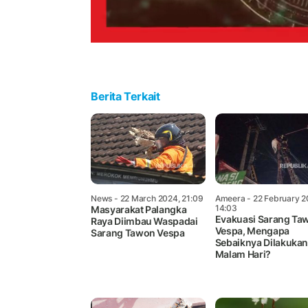
Berita Terkait
News
- 22 March 2024, 21:09
Ameera
- 22 February 2
14:03
Masyarakat Palangka
Evakuasi Sarang Ta
Raya Diimbau Waspadai
Vespa, Mengapa
Sarang Tawon Vespa
Sebaiknya Dilakuka
Malam Hari?