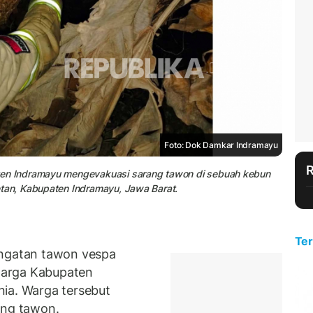
Foto: Dok Damkar Indramayu
n Indramayu mengevakuasi sarang tawon di sebuah kebun
an, Kabupaten Indramayu, Jawa Barat.
Ter
gatan tawon vespa
warga Kabupaten
ia. Warga tersebut
ang tawon.