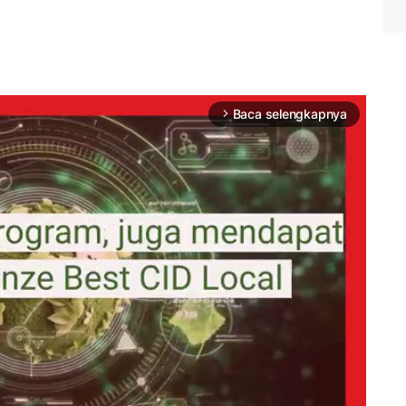
Baca selengkapnya
arrow_forward_ios