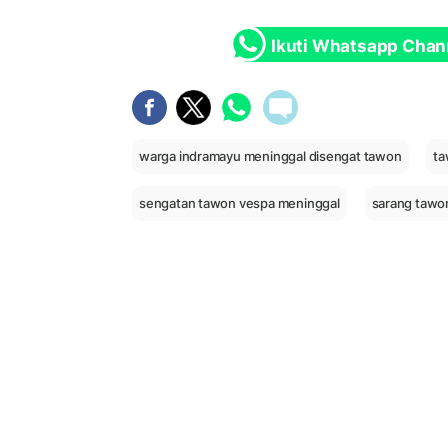
Ikuti Whatsapp Chan
warga indramayu meninggal disengat tawon
ta
sengatan tawon vespa meninggal
sarang tawo