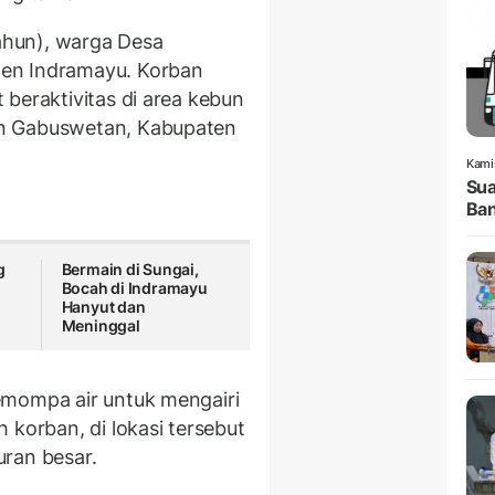
hun), warga Desa
en Indramayu. Korban
beraktivitas di area kebun
an Gabuswetan, Kabupaten
Kami
Sua
Ban
g
Bermain di Sungai,
Bocah di Indramayu
Hanyut dan
Meninggal
emompa air untuk mengairi
 korban, di lokasi tersebut
ran besar.