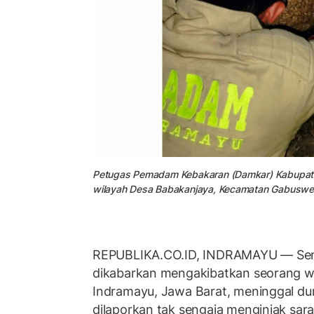
Petugas Pemadam Kebakaran (Damkar) Kabupate
wilayah Desa Babakanjaya, Kecamatan Gabuswet
REPUBLIKA.CO.ID, INDRAMAYU — Sen
dikabarkan mengakibatkan seorang 
Indramayu, Jawa Barat, meninggal dun
dilaporkan tak sengaja menginjak sar