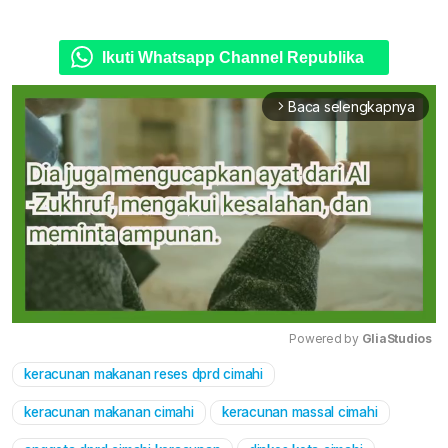
Ikuti Whatsapp Channel Republika
Baca selengkapnya
arrow_forward_ios
Powered by 
GliaStudios
keracunan makanan reses dprd cimahi
Mute
keracunan makanan cimahi
keracunan massal cimahi