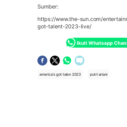
Sumber:
https://www.the-sun.com/entertai
got-talent-2023-live/
Ikuti Whatsapp Chan
america's got talen 2023
putri ariani