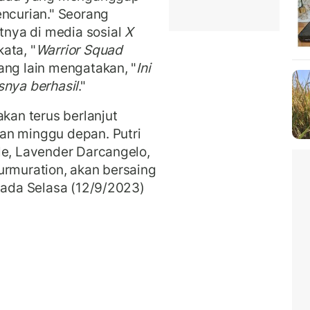
encurian." Seorang
nya di media sosial
X
ata, "
Warrior Squad
yang lain mengatakan, "
Ini
snya berhasil
."
akan terus berlanjut
an minggu depan. Putri
le, Lavender Darcangelo,
urmuration, akan bersaing
 pada Selasa (12/9/2023)