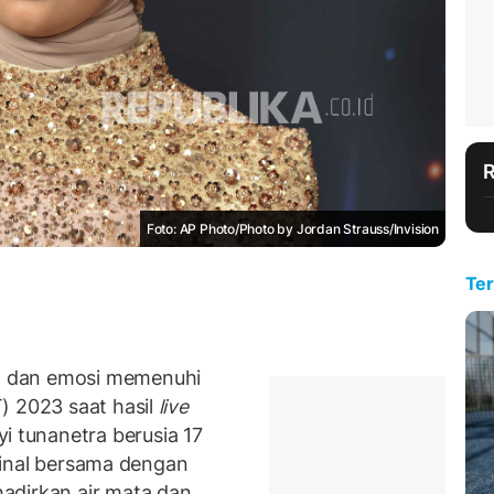
Foto: AP Photo/Photo by Jordan Strauss/Invision
Ter
a dan emosi memenuhi
) 2023 saat hasil
live
tunanetra berusia 17
e final bersama dengan
adirkan air mata dan