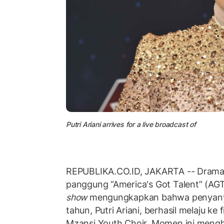
Putri Ariani arrives for a live broadcast of
REPUBLIKA.CO.ID, JAKARTA -- Dram
panggung “America's Got Talent” (AGT
show
mengungkapkan bahwa penyanyi 
tahun, Putri Ariani, berhasil melaju k
Mzansi Youth Choir. Momen ini mengh