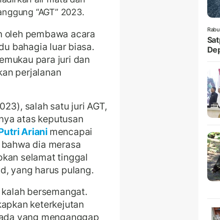
panggung “AGT” 2023.
Rabu
an oleh pembawa acara
Sat
du bahagia luar biasa.
Dep
emukau para juri dan
an perjalanan
23), salah satu juri AGT,
nya atas keputusan
Putri Ariani
mencapai
i bahwa dia merasa
pkan selamat tinggal
d, yang harus pulang.
k kalah bersemangat.
pkan keterkejutan
an ada yang menganggap