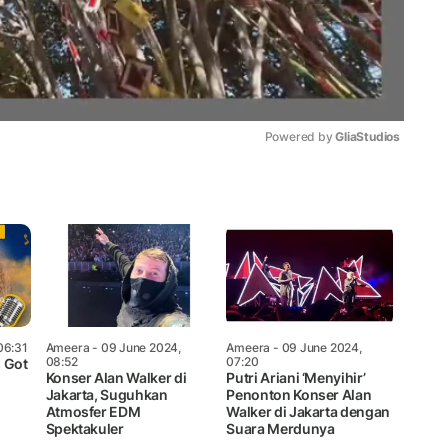
Powered by 
GliaStudios
Mute
06:31
Ameera
- 09 June 2024,
Ameera
- 09 June 2024,
08:52
07:20
 Got
Konser Alan Walker di
Putri Ariani ‘Menyihir’
Jakarta, Suguhkan
Penonton Konser Alan
Atmosfer EDM
Walker di Jakarta dengan
Spektakuler
Suara Merdunya