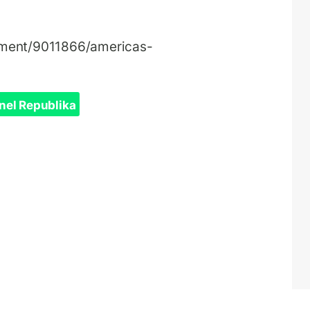
nment/9011866/americas-
nel Republika