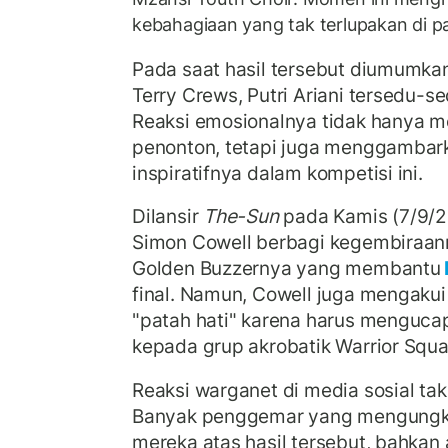
kebahagiaan yang tak terlupakan di 
Pada saat hasil tersebut diumumk
Terry Crews, Putri Ariani tersedu-se
Reaksi emosionalnya tidak hanya m
penonton, tetapi juga menggambark
inspiratifnya dalam kompetisi ini.
Dilansir
The-Sun
pada Kamis (7/9/20
Simon Cowell berbagi kegembiraan
Golden Buzzernya yang membantu
final. Namun, Cowell juga mengaku
"patah hati" karena harus menguca
kepada grup akrobatik Warrior Squa
Reaksi warganet di media sosial ta
Banyak penggemar yang mengungka
mereka atas hasil tersebut, bahk