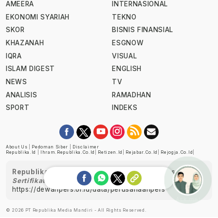
AMEERA
INTERNASIONAL
EKONOMI SYARIAH
TEKNO
SKOR
BISNIS FINANSIAL
KHAZANAH
ESGNOW
IQRA
VISUAL
ISLAM DIGEST
ENGLISH
NEWS
TV
ANALISIS
RAMADHAN
SPORT
INDEKS
About Us
|
Pedoman Siber
|
Disclaimer
Republika.id
|
Ihram.republika.co.id
|
Retizen.id
|
Rejabar.co.id
|
Rejogja.co.id
|
Republika telah diverifikasi oleh Dewan Pers
Sertifikat Nomor 1058/DP-Verifikasi/K/XII/2022
https://dewanpers.or.id/data/perusahaanpers
Ask me!
© 2026 PT Republika Media Mandiri - All Rights Reserved.