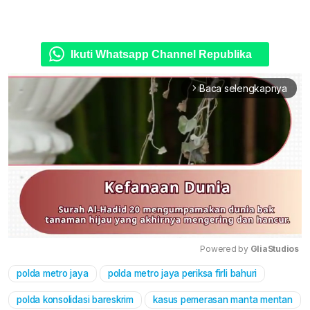
Ikuti Whatsapp Channel Republika
Baca selengkapnya
arrow_forward_ios
Powered by 
GliaStudios
polda metro jaya
polda metro jaya periksa firli bahuri
Mute
polda konsolidasi bareskrim
kasus pemerasan manta mentan