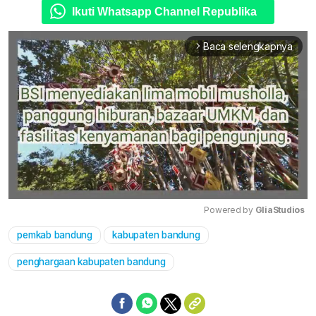
Ikuti Whatsapp Channel Republika
Baca selengkapnya
arrow_forward_ios
Powered by 
GliaStudios
pemkab bandung
kabupaten bandung
Mute
penghargaan kabupaten bandung