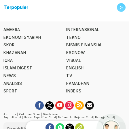
>
Terpopuler
AMEERA
INTERNASIONAL
EKONOMI SYARIAH
TEKNO
SKOR
BISNIS FINANSIAL
KHAZANAH
ESGNOW
IQRA
VISUAL
ISLAM DIGEST
ENGLISH
NEWS
TV
ANALISIS
RAMADHAN
SPORT
INDEKS
About Us
|
Pedoman Siber
|
Disclaimer
Republika.id
|
Ihram.republika.co.id
|
Retizen.id
|
Rejabar.co.id
|
Rejogja.co.id
|
Republika telah diverifikasi oleh Dewan Pers