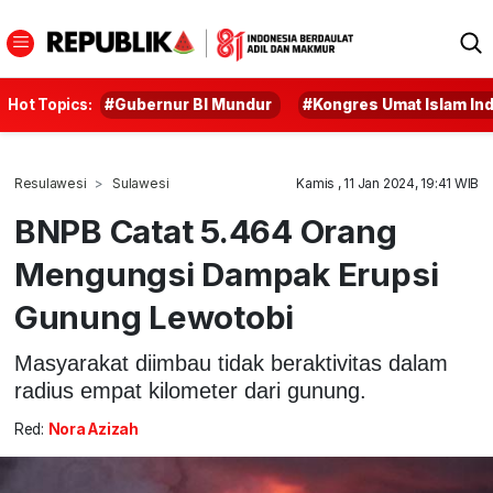
Hot Topics:
#Gubernur BI Mundur
#Kongres Umat Islam In
Resulawesi
Sulawesi
Kamis , 11 Jan 2024, 19:41 WIB
BNPB Catat 5.464 Orang
Mengungsi Dampak Erupsi
Gunung Lewotobi
Masyarakat diimbau tidak beraktivitas dalam
radius empat kilometer dari gunung.
Red:
Nora Azizah