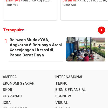
Dailynews
- Ahad , 09 Aug 2026,
Dailynews
- Ahad , 09 Aug 2026,
18:15 WIB
17:00 WIB
>
Terpopuler
Relawan Muda eYAA,
1
Angkatan 6 Berupaya Atasi
Kesenjangan Literasi di
Papua Barat Daya
AMEERA
INTERNASIONAL
EKONOMI SYARIAH
TEKNO
SKOR
BISNIS FINANSIAL
KHAZANAH
ESGNOW
IQRA
VISUAL