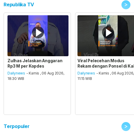
>
Republika TV
Zulhas Jelaskan Anggaran
Viral Pelecehan Modus
Rp3 M per Kopdes
Rekam dengan Ponsel di Ka
Dailynews
- Kamis , 06 Aug 2026,
Dailynews
- Kamis , 06 Aug 2026
18:30 WIB
11:15 WIB
>
Terpopuler