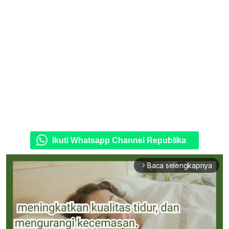
Ikuti Whatsapp Channel Republika
Baca selengkapnya
arrow_forward_ios