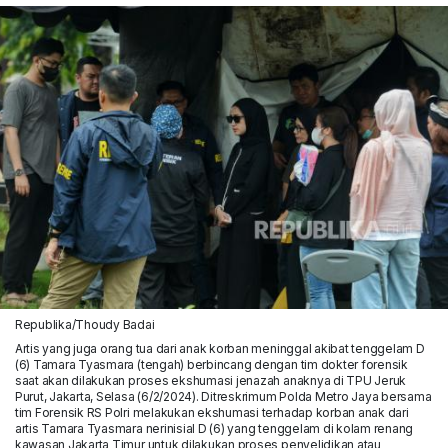
Republika/Thoudy Badai
Artis yang juga orang tua dari anak korban meninggal akibat tenggelam D
(6) Tamara Tyasmara (tengah) berbincang dengan tim dokter forensik
saat akan dilakukan proses ekshumasi jenazah anaknya di TPU Jeruk
Purut, Jakarta, Selasa (6/2/2024). Ditreskrimum Polda Metro Jaya bersama
tim Forensik RS Polri melakukan ekshumasi terhadap korban anak dari
artis Tamara Tyasmara nerinisial D (6) yang tenggelam di kolam renang
kawasan Jakarta Timur untuk dilakukan proses penyelidikan atau