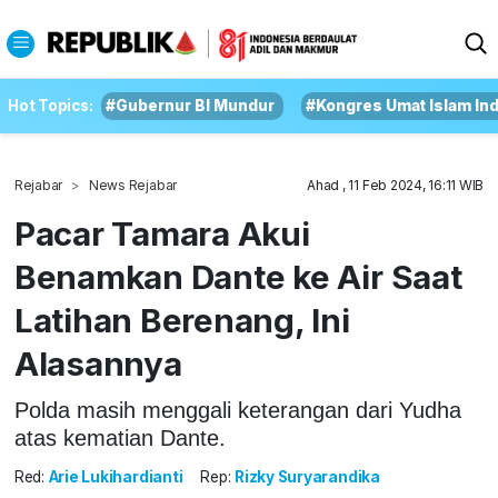
Hot Topics:
#Gubernur BI Mundur
#Kongres Umat Islam In
Rejabar
News Rejabar
Ahad , 11 Feb 2024, 16:11 WIB
Pacar Tamara Akui
Benamkan Dante ke Air Saat
Latihan Berenang, Ini
Alasannya
Polda masih menggali keterangan dari Yudha
atas kematian Dante.
Red:
Arie Lukihardianti
Rep:
Rizky Suryarandika