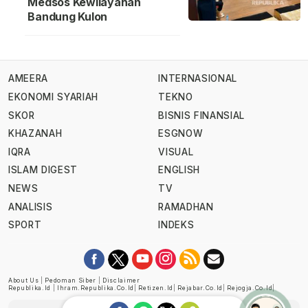
Medsos Kewilayahan
Bandung Kulon
AMEERA
INTERNASIONAL
EKONOMI SYARIAH
TEKNO
SKOR
BISNIS FINANSIAL
KHAZANAH
ESGNOW
IQRA
VISUAL
ISLAM DIGEST
ENGLISH
NEWS
TV
ANALISIS
RAMADHAN
SPORT
INDEKS
About Us
|
Pedoman Siber
|
Disclaimer
Republika.id
|
Ihram.republika.co.id
|
Retizen.id
|
Rejabar.co.id
|
Rejogja.co.id
|