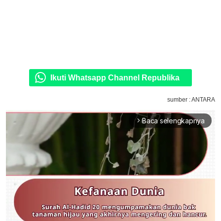
Ikuti Whatsapp Channel Republika
sumber : ANTARA
Baca selengkapnya
arrow_forward_ios