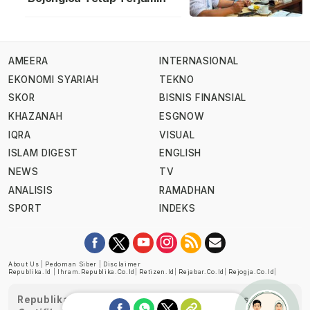
AMEERA
INTERNASIONAL
EKONOMI SYARIAH
TEKNO
SKOR
BISNIS FINANSIAL
KHAZANAH
ESGNOW
IQRA
VISUAL
ISLAM DIGEST
ENGLISH
NEWS
TV
ANALISIS
RAMADHAN
SPORT
INDEKS
About Us
|
Pedoman Siber
|
Disclaimer
Republika.id
|
Ihram.republika.co.id
|
Retizen.id
|
Rejabar.co.id
|
Rejogja.co.id
|
Republika telah diverifikasi oleh Dewan Pers