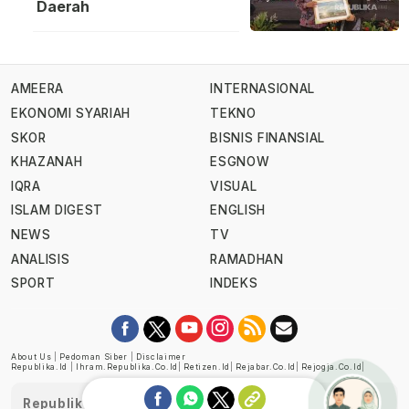
Daerah
AMEERA
INTERNASIONAL
EKONOMI SYARIAH
TEKNO
SKOR
BISNIS FINANSIAL
KHAZANAH
ESGNOW
IQRA
VISUAL
ISLAM DIGEST
ENGLISH
NEWS
TV
ANALISIS
RAMADHAN
SPORT
INDEKS
About Us
|
Pedoman Siber
|
Disclaimer
Republika.id
|
Ihram.republika.co.id
|
Retizen.id
|
Rejabar.co.id
|
Rejogja.co.id
|
Republika telah diverifikasi oleh Dewan Pers