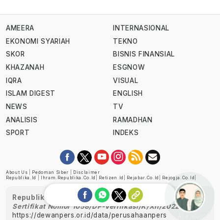
AMEERA
INTERNASIONAL
EKONOMI SYARIAH
TEKNO
SKOR
BISNIS FINANSIAL
KHAZANAH
ESGNOW
IQRA
VISUAL
ISLAM DIGEST
ENGLISH
NEWS
TV
ANALISIS
RAMADHAN
SPORT
INDEKS
About Us
|
Pedoman Siber
|
Disclaimer
Republika.id
|
Ihram.republika.co.id
|
Retizen.id
|
Rejabar.co.id
|
Rejogja.co.id
|
Republika telah diverifikasi oleh Dewan Pers
Sertifikat Nomor 1058/DP-Verifikasi/K/XII/2022
https://dewanpers.or.id/data/perusahaanpers
Ask me!