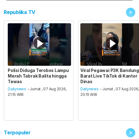
>
Republika TV
Polisi Diduga Terobos Lampu
Viral Pegawai P3K Bandung
Merah Tabrak Balita hingga
Barat Live TikTok di Kantor
Tewas
Dinas
Dailynews
- Jumat , 07 Aug 2026,
Dailynews
- Jumat , 07 Aug 2026
21:15 WIB
20:15 WIB
>
Terpopuler