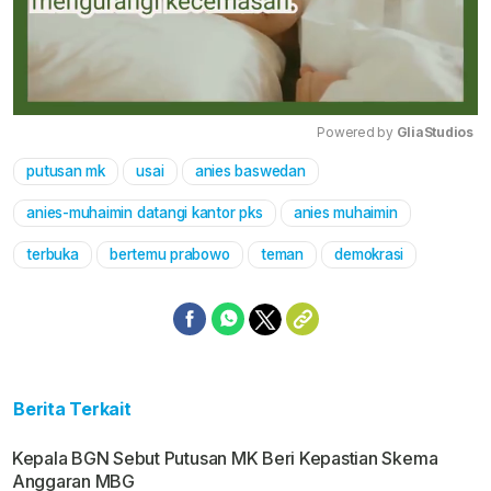
Powered by 
GliaStudios
putusan mk
usai
anies baswedan
Mute
anies-muhaimin datangi kantor pks
anies muhaimin
terbuka
bertemu prabowo
teman
demokrasi
Berita Terkait
Kepala BGN Sebut Putusan MK Beri Kepastian Skema
Anggaran MBG