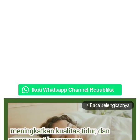
Ikuti Whatsapp Channel Republika
Baca selengkapnya
arrow_forward_ios