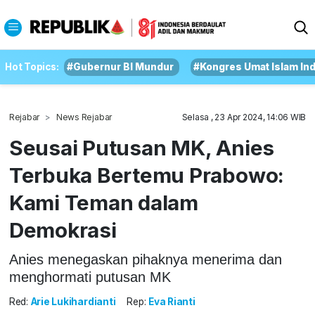
Hot Topics:
#Gubernur BI Mundur
#Kongres Umat Islam In
Rejabar
News Rejabar
Selasa , 23 Apr 2024, 14:06 WIB
Seusai Putusan MK, Anies
Terbuka Bertemu Prabowo:
Kami Teman dalam
Demokrasi
Anies menegaskan pihaknya menerima dan
menghormati putusan MK
Red:
Arie Lukihardianti
Rep:
Eva Rianti