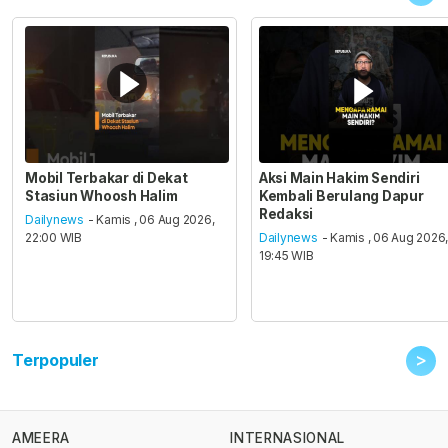
Mobil Terbakar di Dekat
Aksi Main Hakim Sendiri
Stasiun Whoosh Halim
Kembali Berulang Dapur
Redaksi
Dailynews
- Kamis , 06 Aug 2026,
22:00 WIB
Dailynews
- Kamis , 06 Aug 2026
19:45 WIB
>
Terpopuler
AMEERA
INTERNASIONAL