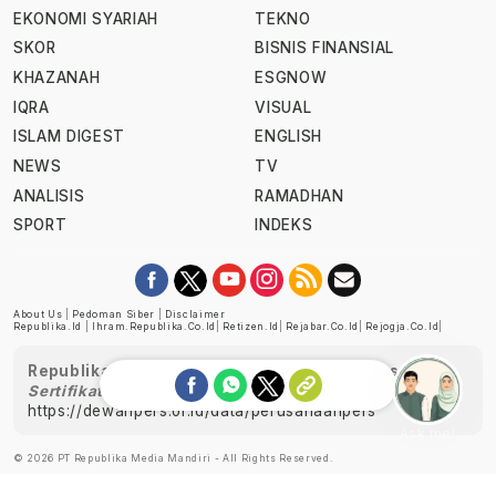
EKONOMI SYARIAH
TEKNO
SKOR
BISNIS FINANSIAL
KHAZANAH
ESGNOW
IQRA
VISUAL
ISLAM DIGEST
ENGLISH
NEWS
TV
ANALISIS
RAMADHAN
SPORT
INDEKS
About Us
|
Pedoman Siber
|
Disclaimer
Republika.id
|
Ihram.republika.co.id
|
Retizen.id
|
Rejabar.co.id
|
Rejogja.co.id
|
Republika telah diverifikasi oleh Dewan Pers
Sertifikat Nomor 1058/DP-Verifikasi/K/XII/2022
https://dewanpers.or.id/data/perusahaanpers
Ask me!
© 2026 PT Republika Media Mandiri - All Rights Reserved.