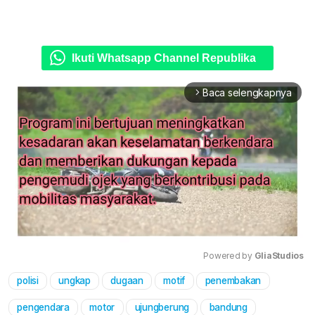
Ikuti Whatsapp Channel Republika
Baca selengkapnya
arrow_forward_ios
Powered by 
GliaStudios
polisi
ungkap
dugaan
motif
penembakan
Mute
pengendara
motor
ujungberung
bandung