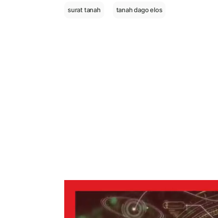
surat tanah
tanah dago elos