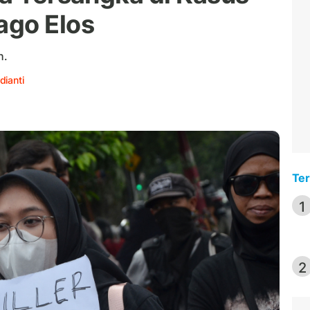
ago Elos
h.
dianti
Ter
1
2