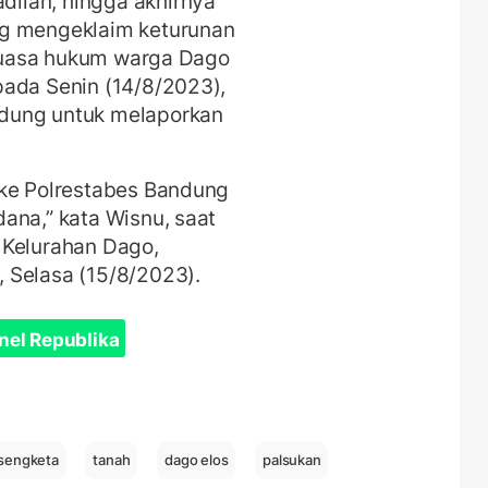
ilan, hingga akhirnya
ng mengeklaim keturunan
. Kuasa hukum warga Dago
pada Senin (14/8/2023),
dung untuk melaporkan
 ke Polrestabes Bandung
ana,” kata Wisnu, saat
 Kelurahan Dago,
 Selasa (15/8/2023).
nel Republika
sengketa
tanah
dago elos
palsukan