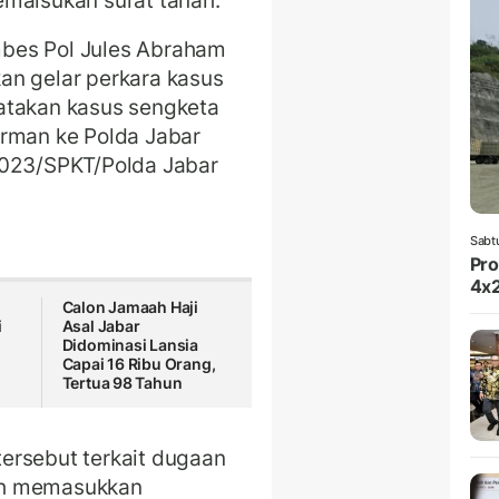
emalsukan surat tanah.
bes Pol Jules Abraham
an gelar perkara kasus
atakan kasus sengketa
erman ke Polda Jabar
2023/SPKT/Polda Jabar
Sabt
Pro
4x2
Calon Jamaah Haji
i
Asal Jabar
Didominasi Lansia
Capai 16 Ribu Orang,
Tertua 98 Tahun
ersebut terkait dugaan
uh memasukkan