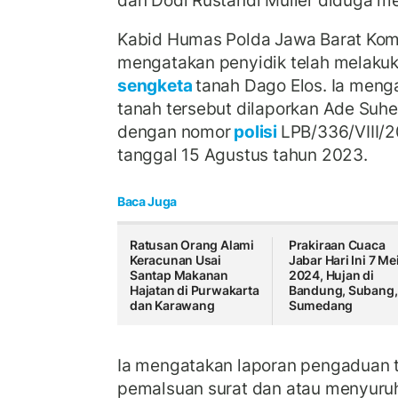
dan Dodi Rustandi Muller diduga m
Kabid Humas Polda Jawa Barat Kom
mengatakan penyidik telah melakuk
sengketa
tanah Dago Elos. Ia meng
tanah tersebut dilaporkan Ade Suh
dengan nomor
polisi
LPB/336/VIII/
tanggal 15 Agustus tahun 2023.
Baca Juga
Ratusan Orang Alami
Prakiraan Cuaca
Keracunan Usai
Jabar Hari Ini 7 Me
Santap Makanan
2024, Hujan di
Hajatan di Purwakarta
Bandung, Subang,
dan Karawang
Sumedang
Ia mengatakan laporan pengaduan t
pemalsuan surat dan atau menyur