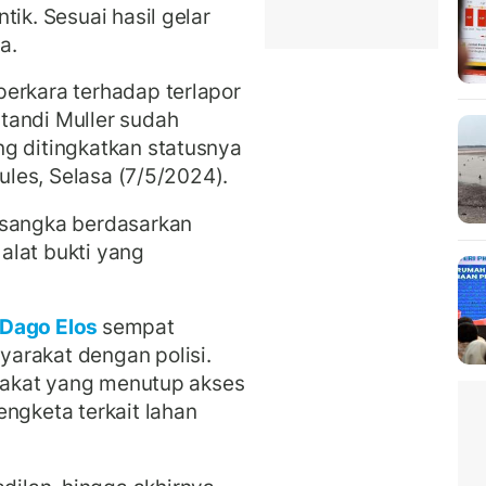
tik. Sesuai hasil gelar
a.
erkara terhadap terlapor
tandi Muller sudah
g ditingkatkan statusnya
Jules, Selasa (7/5/2024).
rsangka berdasarkan
alat bukti yang
Dago Elos
sempat
arakat dengan polisi.
arakat yang menutup akses
engketa terkait lahan