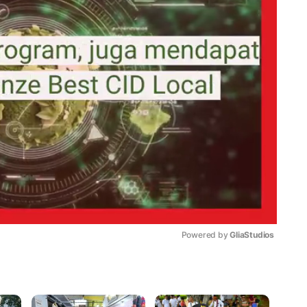
Powered by 
GliaStudios
Mute