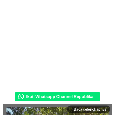
Ikuti Whatsapp Channel Republika
Baca selengkapnya
arrow_forward_ios