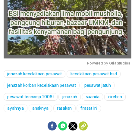
Powered by 
GliaStudios
jenazah kecelakaan pesawat
kecelakaan pesawat bsd
Mute
jenazah korban kecelakaan pesawat
pesawat jatuh
pesawat tecnamp 2006t
jenazah
suanda
cirebon
ayahnya
anaknya
rasakan
firasat ini