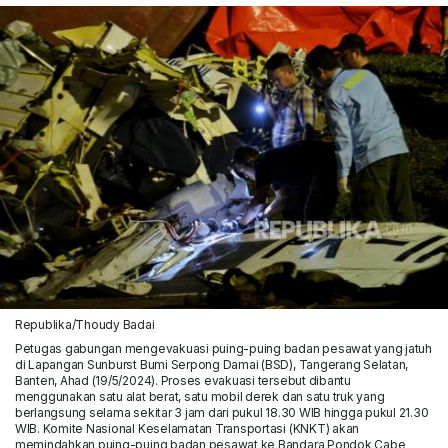
Republika/Thoudy Badai
Petugas gabungan mengevakuasi puing-puing badan pesawat yang jatuh
di Lapangan Sunburst Bumi Serpong Damai (BSD), Tangerang Selatan,
Banten, Ahad (19/5/2024). Proses evakuasi tersebut dibantu
menggunakan satu alat berat, satu mobil derek dan satu truk yang
berlangsung selama sekitar 3 jam dari pukul 18.30 WIB hingga pukul 21.30
WIB. Komite Nasional Keselamatan Transportasi (KNKT) akan
memindahkan puing-puing badan pesawat ke Bandara Pondok Cabe