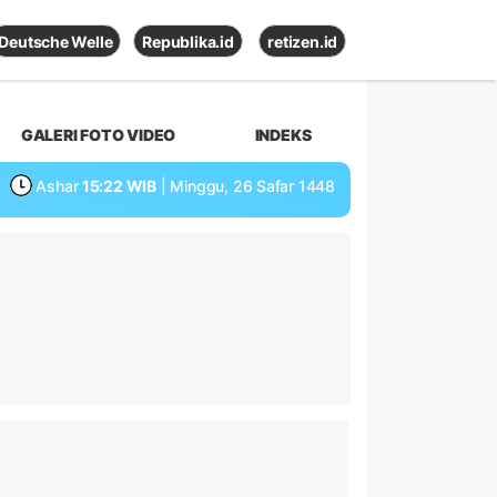
Deutsche Welle
Republika.id
retizen.id
GALERI FOTO VIDEO
INDEKS
Ashar
15:22 WIB
| Minggu, 26 Safar 1448