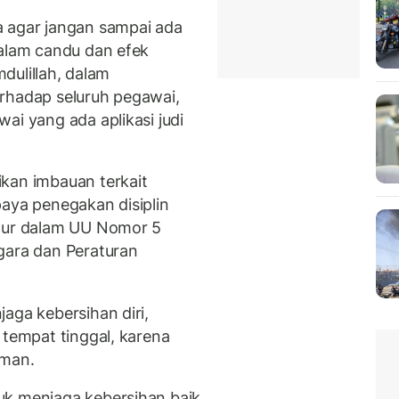
a agar jangan sampai ada
dalam candu dan efek
mdulillah, dalam
rhadap seluruh pegawai,
ai yang ada aplikasi judi
kan imbauan terkait
paya penegakan disiplin
atur dalam UU Nomor 5
gara dan Peraturan
aga kebersihan diri,
 tempat tinggal, karena
iman.
uk menjaga kebersihan baik