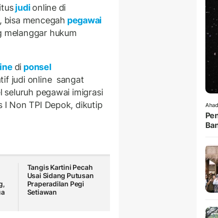
itus
judi
online di
, bisa mencegah
pegawai
ng melanggar hukum
ine
di
ponsel
if judi online sangat
el seluruh pegawai imigrasi
s I Non TPI Depok, dikutip
Ahad
Pen
Ban
Tangis Kartini Pecah
Usai Sidang Putusan
g,
Praperadilan Pegi
ua
Setiawan