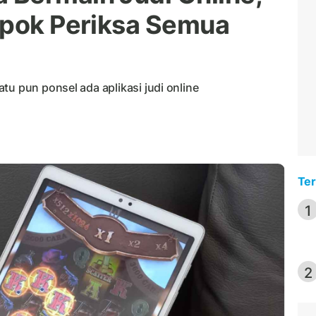
epok Periksa Semua
tu pun ponsel ada aplikasi judi online
Ter
1
2