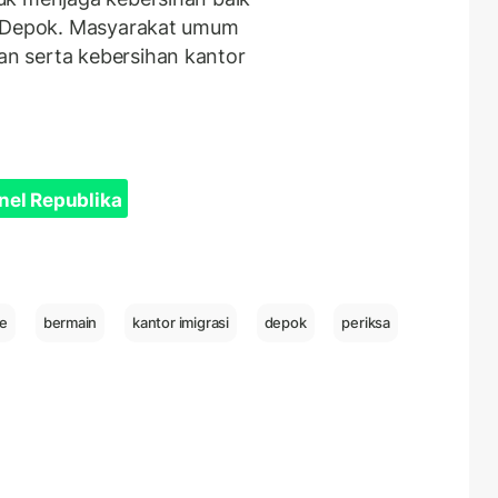
i Depok. Masyarakat umum
n serta kebersihan kantor
nel Republika
ne
bermain
kantor imigrasi
depok
periksa