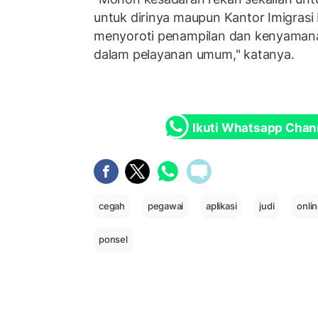
untuk dirinya maupun Kantor Imigras
menyoroti penampilan dan kenyamana
dalam pelayanan umum," katanya.
Ikuti Whatsapp Chan
cegah
pegawai
aplikasi
judi
onli
ponsel