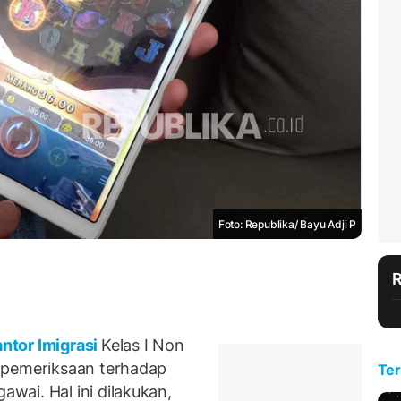
Foto: Republika/ Bayu Adji P
ntor Imigrasi
Kelas I Non
 pemeriksaan terhadap
Ter
ai. Hal ini dilakukan,