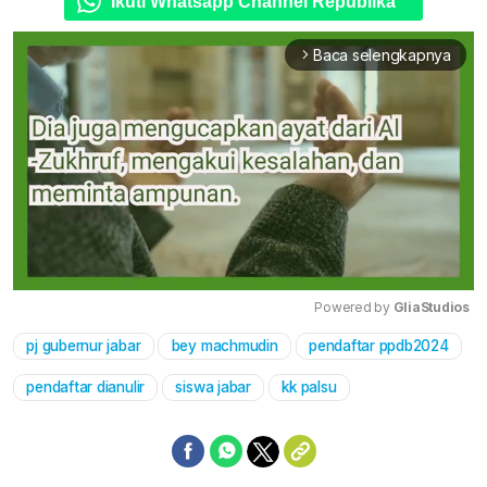
Ikuti Whatsapp Channel Republika
Baca selengkapnya
arrow_forward_ios
Powered by 
GliaStudios
pj gubernur jabar
bey machmudin
pendaftar ppdb2024
Mute
pendaftar dianulir
siswa jabar
kk palsu