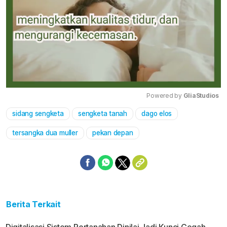
Powered by 
GliaStudios
sidang sengketa
sengketa tanah
dago elos
Mute
tersangka dua muller
pekan depan
Berita Terkait