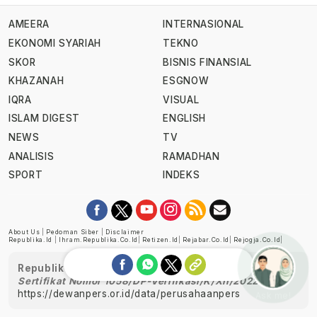
AMEERA
INTERNASIONAL
EKONOMI SYARIAH
TEKNO
SKOR
BISNIS FINANSIAL
KHAZANAH
ESGNOW
IQRA
VISUAL
ISLAM DIGEST
ENGLISH
NEWS
TV
ANALISIS
RAMADHAN
SPORT
INDEKS
About Us
|
Pedoman Siber
|
Disclaimer
Republika.id
|
Ihram.republika.co.id
|
Retizen.id
|
Rejabar.co.id
|
Rejogja.co.id
|
Republika telah diverifikasi oleh Dewan Pers
Sertifikat Nomor 1058/DP-Verifikasi/K/XII/2022
https://dewanpers.or.id/data/perusahaanpers
Ask me!