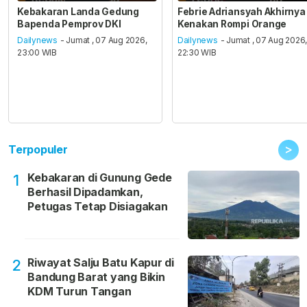
Kebakaran Landa Gedung
Febrie Adriansyah Akhirnya
Bapenda Pemprov DKI
Kenakan Rompi Orange
Dailynews
- Jumat , 07 Aug 2026,
Dailynews
- Jumat , 07 Aug 2026
23:00 WIB
22:30 WIB
>
Terpopuler
Kebakaran di Gunung Gede
1
Berhasil Dipadamkan,
Petugas Tetap Disiagakan
Riwayat Salju Batu Kapur di
2
Bandung Barat yang Bikin
KDM Turun Tangan