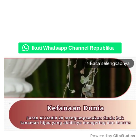
Ikuti Whatsapp Channel Republika
Baca selengkapnya
arrow_forward_ios
Powered by 
GliaStudios