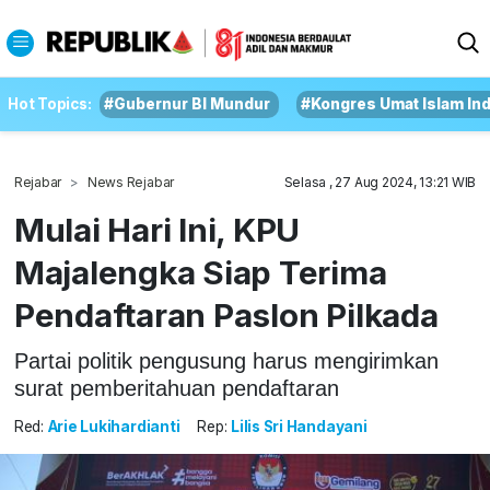
Hot Topics:
#Gubernur BI Mundur
#Kongres Umat Islam In
Rejabar
News Rejabar
Selasa , 27 Aug 2024, 13:21 WIB
Mulai Hari Ini, KPU
Majalengka Siap Terima
Pendaftaran Paslon Pilkada
Partai politik pengusung harus mengirimkan
surat pemberitahuan pendaftaran
Red:
Arie Lukihardianti
Rep:
Lilis Sri Handayani