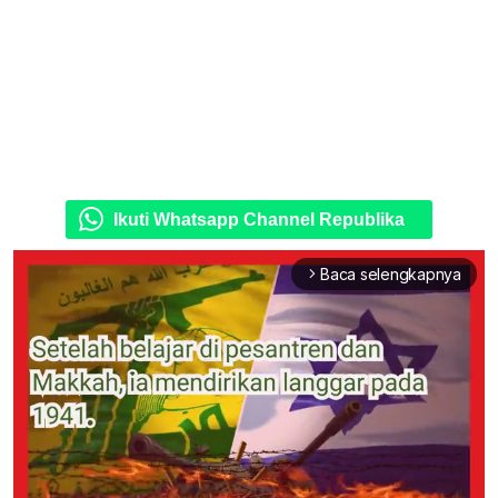
Ikuti Whatsapp Channel Republika
Baca selengkapnya
arrow_forward_ios