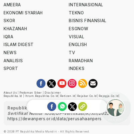
AMEERA
INTERNASIONAL
EKONOMI SYARIAH
TEKNO
SKOR
BISNIS FINANSIAL
KHAZANAH
ESGNOW
IQRA
VISUAL
ISLAM DIGEST
ENGLISH
NEWS
TV
ANALISIS
RAMADHAN
SPORT
INDEKS
About Us
|
Pedoman Siber
|
Disclaimer
Republika.id
|
Ihram.republika.co.id
|
Retizen.id
|
Rejabar.co.id
|
Rejogja.co.id
|
Republika telah diverifikasi oleh Dewan Pers
Sertifikat Nomor 1058/DP-Verifikasi/K/XII/2022
https://dewanpers.or.id/data/perusahaanpers
Ask me!
© 2026 PT Republika Media Mandiri - All Rights Reserved.