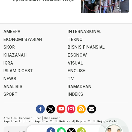
AMEERA
INTERNASIONAL
EKONOMI SYARIAH
TEKNO
SKOR
BISNIS FINANSIAL
KHAZANAH
ESGNOW
IQRA
VISUAL
ISLAM DIGEST
ENGLISH
NEWS
TV
ANALISIS
RAMADHAN
SPORT
INDEKS
About Us
|
Pedoman Siber
|
Disclaimer
Republika.id
|
Ihram.republika.co.id
|
Retizen.id
|
Rejabar.co.id
|
Rejogja.co.id
|