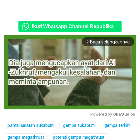
Ikuti Whatsapp Channel Republika
Baca selengkapnya
arrow_forward_ios
Powered by 
GliaStudios
pantai selatan sukabumi
gempa sukabumi
gempa terkini
Mute
gempa megathrust
potensi gempa megathrust