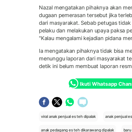
Nazal mengatakan pihaknya akan meni
dugaan pemerasan tersebut jika terleb
dari masyarakat. Sebab petugas tidak
pelaku dan melakukan upaya paksa p
"Kalau mengalami kejadian pidana mend
Ia mengatakan pihaknya tidak bisa me
menunggu laporan dari masyarakat ter
detik ini belum membuat laporan resmi
Ikuti Whatsapp Chan
viral anak penjual es teh dipalak
anak penjual es
anak pedagang es teh dikarawang dipalak
baru