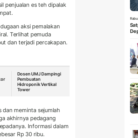
l penjualan es teh dipalak
mpat.
Rabu
Sat
dugaan aksi pemalakan
Dep
iral. Terlihat pemuda
t dan terjadi percakapan.
Dosen UMJ Dampingi
kor
Pembuatan
Hidroponik Vertikal
Tower
s dan meminta sejumlah
gga akhirnya pedagang
epadanya. Informasi dalam
ebesar Rp 30 ribu.