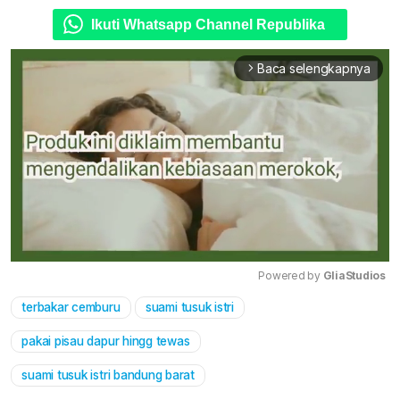
Ikuti Whatsapp Channel Republika
Baca selengkapnya
arrow_forward_ios
Powered by 
GliaStudios
terbakar cemburu
suami tusuk istri
Mute
pakai pisau dapur hingg tewas
suami tusuk istri bandung barat