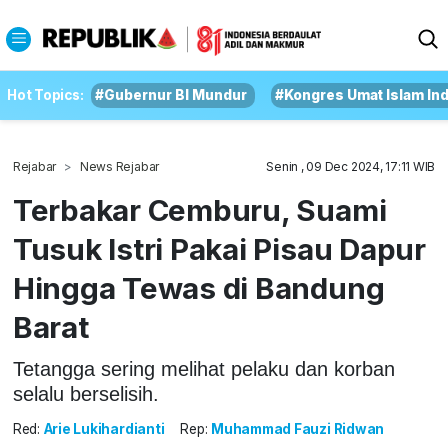
Hot Topics:
#Gubernur BI Mundur
#Kongres Umat Islam In
Rejabar
News Rejabar
Senin , 09 Dec 2024, 17:11 WIB
Terbakar Cemburu, Suami
Tusuk Istri Pakai Pisau Dapur
Hingga Tewas di Bandung
Barat
Tetangga sering melihat pelaku dan korban
selalu berselisih.
Red:
Arie Lukihardianti
Rep:
Muhammad Fauzi Ridwan