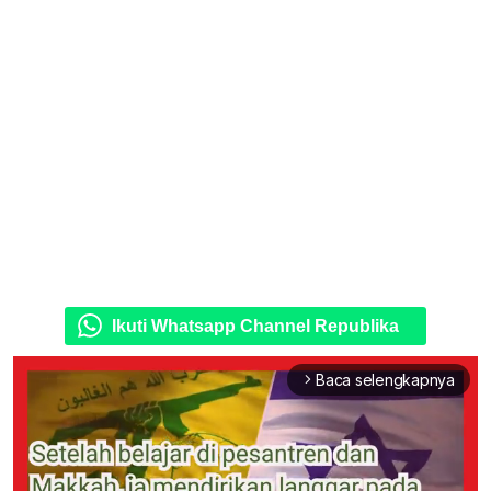
Ikuti Whatsapp Channel Republika
Baca selengkapnya
arrow_forward_ios