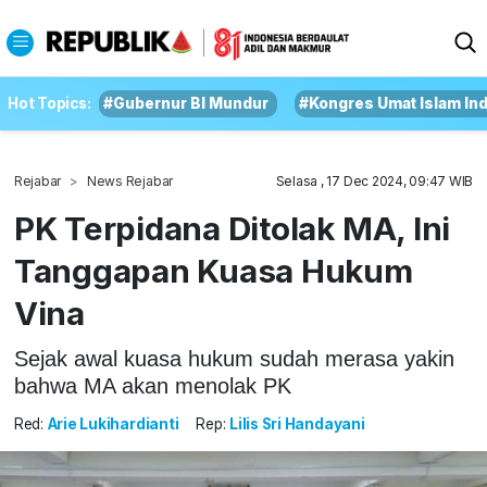
Hot Topics:
#Gubernur BI Mundur
#Kongres Umat Islam In
Rejabar
News Rejabar
Selasa , 17 Dec 2024, 09:47 WIB
PK Terpidana Ditolak MA, Ini
Tanggapan Kuasa Hukum
Vina
Sejak awal kuasa hukum sudah merasa yakin
bahwa MA akan menolak PK
Red:
Arie Lukihardianti
Rep:
Lilis Sri Handayani