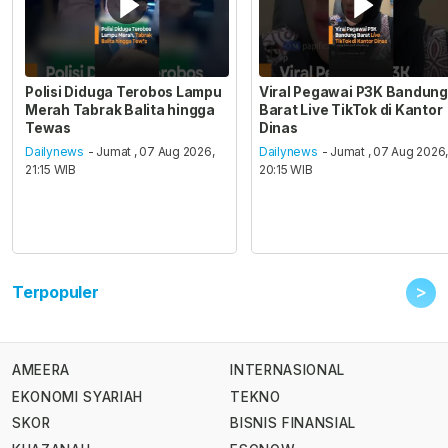
Polisi Diduga Terobos Lampu
Viral Pegawai P3K Bandung
Merah Tabrak Balita hingga
Barat Live TikTok di Kantor
Tewas
Dinas
Dailynews
- Jumat , 07 Aug 2026,
Dailynews
- Jumat , 07 Aug 2026
21:15 WIB
20:15 WIB
>
Terpopuler
AMEERA
INTERNASIONAL
EKONOMI SYARIAH
TEKNO
SKOR
BISNIS FINANSIAL