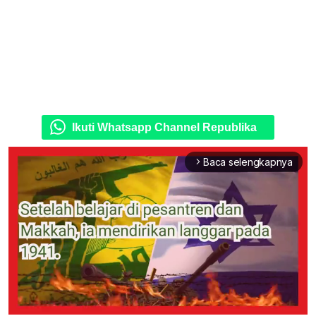
Ikuti Whatsapp Channel Republika
Baca selengkapnya
arrow_forward_ios