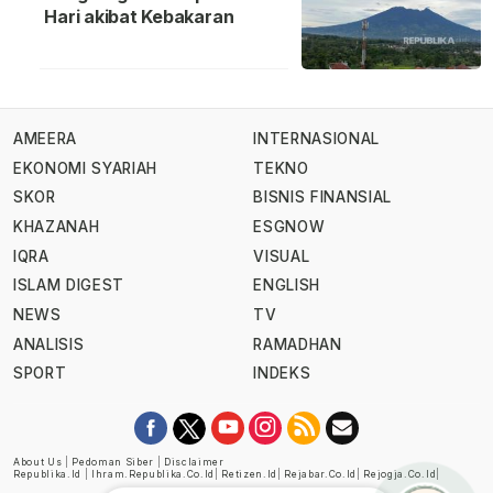
Hari akibat Kebakaran
AMEERA
INTERNASIONAL
EKONOMI SYARIAH
TEKNO
SKOR
BISNIS FINANSIAL
KHAZANAH
ESGNOW
IQRA
VISUAL
ISLAM DIGEST
ENGLISH
NEWS
TV
ANALISIS
RAMADHAN
SPORT
INDEKS
About Us
|
Pedoman Siber
|
Disclaimer
Republika.id
|
Ihram.republika.co.id
|
Retizen.id
|
Rejabar.co.id
|
Rejogja.co.id
|