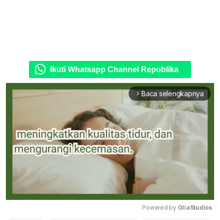
Ikuti Whatsapp Channel Republika
Baca selengkapnya
arrow_forward_ios
Powered by 
GliaStudios