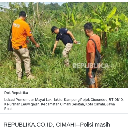
Dok Republika
Lokasi Pememuan Mayat Laki-laki di Kampung Pojok Cireundeu, RT 01/10,
Kelurahan Leuwigajah, Kecamatan Cimahi Selatan, Kota Cimahi, Jawa
Barat
REPUBLIKA.CO.ID, CIMAHI--Polisi masih