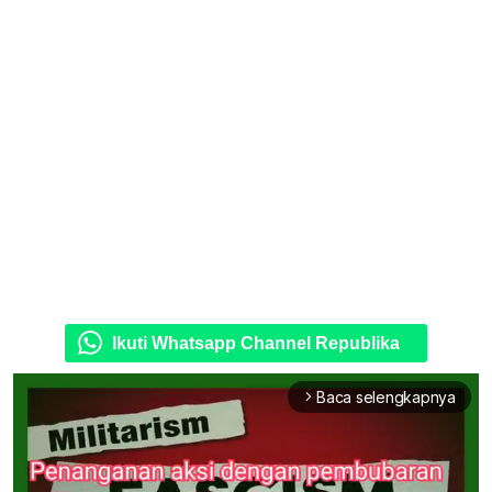
Ikuti Whatsapp Channel Republika
Baca selengkapnya
arrow_forward_ios