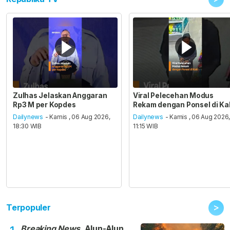
Zulhas Jelaskan Anggaran
Viral Pelecehan Modus
Rp3 M per Kopdes
Rekam dengan Ponsel di Ka
Dailynews
- Kamis , 06 Aug 2026,
Dailynews
- Kamis , 06 Aug 2026
18:30 WIB
11:15 WIB
>
Terpopuler
Breaking News
, Alun-Alun