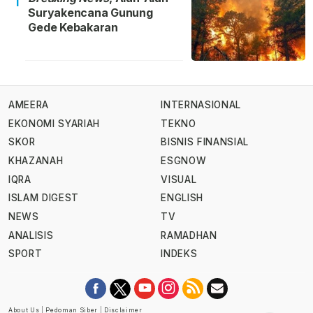
1
Suryakencana Gunung
Gede Kebakaran
AMEERA
INTERNASIONAL
EKONOMI SYARIAH
TEKNO
SKOR
BISNIS FINANSIAL
KHAZANAH
ESGNOW
IQRA
VISUAL
ISLAM DIGEST
ENGLISH
NEWS
TV
ANALISIS
RAMADHAN
SPORT
INDEKS
About Us
|
Pedoman Siber
|
Disclaimer