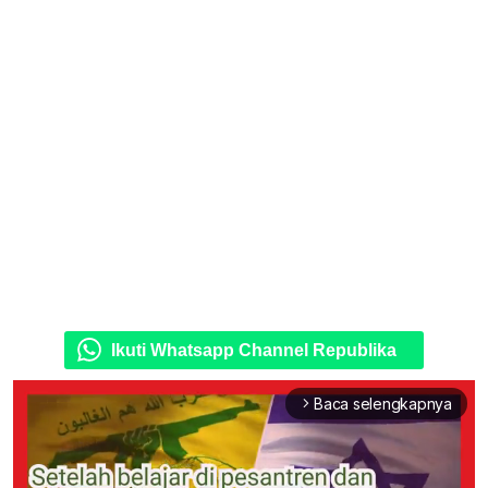
Ikuti Whatsapp Channel Republika
Baca selengkapnya
arrow_forward_ios