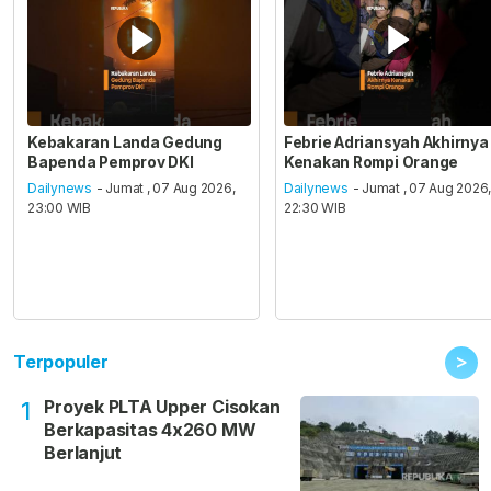
Kebakaran Landa Gedung
Febrie Adriansyah Akhirnya
Bapenda Pemprov DKI
Kenakan Rompi Orange
Dailynews
- Jumat , 07 Aug 2026,
Dailynews
- Jumat , 07 Aug 2026
23:00 WIB
22:30 WIB
>
Terpopuler
Proyek PLTA Upper Cisokan
1
Berkapasitas 4x260 MW
Berlanjut