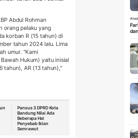
Ahad
AKBP Abdul Rohman
Far
 orang pelaku yang
dan
 korban R (15 tahun) di
mber tahun 2024 lalu. Lima
wah umur. "Kami
Bawah Hukum) yaitu inisial
6 tahun), AR (13 tahun),"
tun
Pansus 3 DPRD Kota
Bandung Nilai Ada
Beberapa Hal
Penyebab Iklan
Semrawut