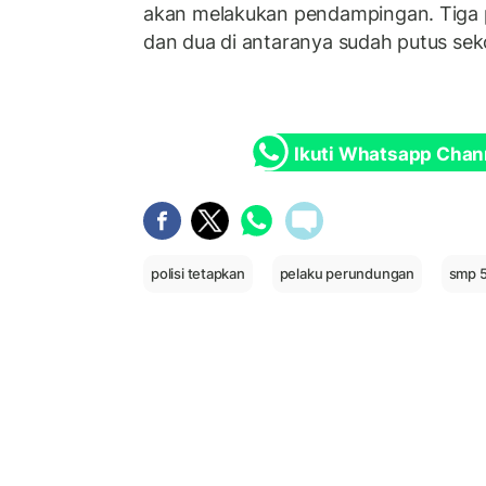
akan melakukan pendampingan. Tiga 
dan dua di antaranya sudah putus sek
Ikuti Whatsapp Chan
polisi tetapkan
pelaku perundungan
smp 