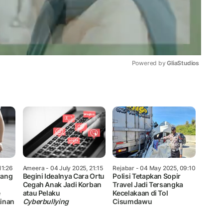
Powered by 
GliaStudios
Mute
11:26
Ameera
- 04 July 2025, 21:15
Rejabar
- 04 May 2025, 09:10
rang
Begini Idealnya Cara Ortu
Polisi Tetapkan Sopir
Cegah Anak Jadi Korban
Travel Jadi Tersangka
e
atau Pelaku
Kecelakaan di Tol
inan
Cyberbullying
Cisumdawu