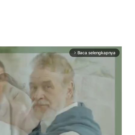
Baca selengkapnya
arrow_forward_ios