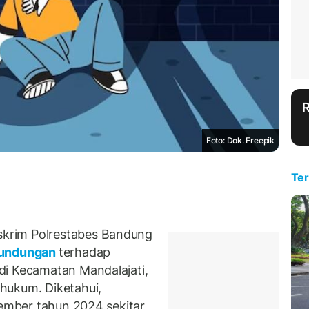
Foto: Dok. Freepik
Ter
krim Polrestabes Bandung
rundungan
terhadap
di Kecamatan Mandalajati,
hukum. Diketahui,
sember tahun 2024 sekitar