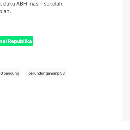
pelaku ABH masih sekolah
olah.
nel Republika
53 bandung
perundungansmp 53