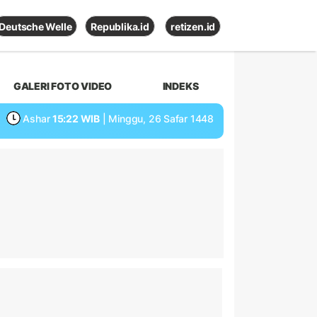
Deutsche Welle
Republika.id
retizen.id
GALERI FOTO VIDEO
INDEKS
Ashar
15:22 WIB
| Minggu, 26 Safar 1448