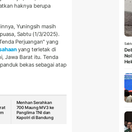
atkan haknya berupa
ainnya, Yuningsih masih
 puasa, Sabtu (1/3/2025).
Tenda Perjuangan" yang
Sabt
sahaan
yang terletak di
Deb
Nol
, Jawa Barat itu. Tenda
He
 spanduk bekas sebagai atap
Menhan Serahkan
rat
700 Maung MV3 ke
am
Panglima TNI dan
Kapolri di Bandung