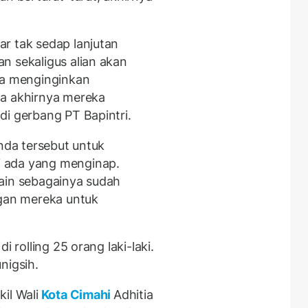
r tak sedap lanjutan
n sekaligus alian akan
ja menginginkan
ga akhirnya mereka
di gerbang PT Bapintri.
enda tersebut untuk
 ada yang menginap.
ain sebagainya sudah
ngan mereka untuk
i rolling 25 orang laki-laki.
nigsih.
il Wali
Kota Cimahi
Adhitia