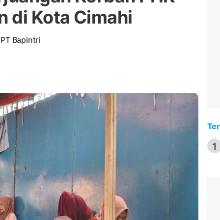
 di Kota Cimahi
PT Bapintri
Ter
1