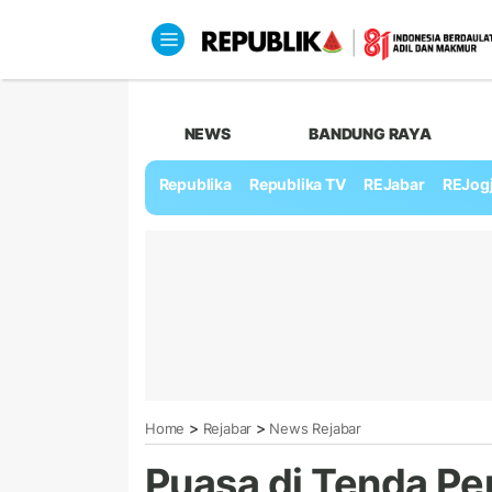
NEWS
BANDUNG RAYA
Republika
Republika TV
REJabar
REJog
>
>
Home
Rejabar
News Rejabar
Puasa di Tenda P