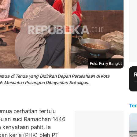
Foto: Ferry Bangkit
rada di Tenda yang Didirikan Depan Perusahaan di Kota
uk Menuntun Pesangon Dibayarkan Sekaligus.
Ter
mua perhatian tertuju
bulan suci Ramadhan 1446
 kenyataan pahit. Ia
n kerja (PHK) oleh PT