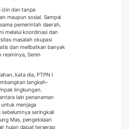
a izin dan tanpa
n maupun sosial. Sampai
ersama pemerintah daerah,
i melalui koordinasi dan
itas masalah okupasi
tis dan melibatkan banyak
n resminya, Senin
han, kata dia, PTPN I
timbangkan langkah-
ampak lingkungan.
 antara lain penanaman
u untuk menjaga
 sebelumnya seringkali
ung Mas, pengelolaan
ir hujan dapat terserap