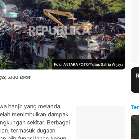
Foto: ANTARA FOTO/Yulius Satria Wijaya
or, Jawa Barat
a banjir yang melanda
Ter
 telah menimbulkan dampak
ingkungan sekitar. Berbagai
ulan, termasuk dugaan
an alih fungsi lahan kebun