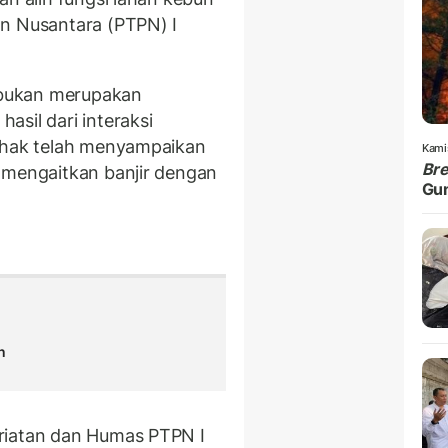
an Nusantara (PTPN) I
bukan merupakan
sil dari interaksi
pihak telah menyampaikan
Kami
Br
 mengaitkan banjir dengan
Gu
n
riatan dan Humas PTPN I