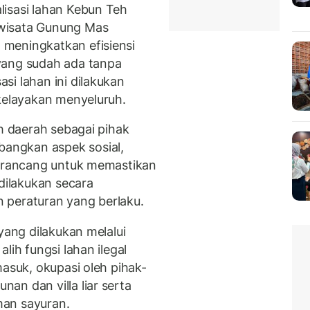
isasi lahan Kebun Teh
wisata Gunung Mas
meningkatkan efisiensi
yang sudah ada tanpa
si lahan ini dilakukan
 kelayakan menyeluruh.
ah daerah sebagai pihak
angkan aspek sosial,
dirancang untuk memastikan
ilakukan secara
 peraturan yang berlaku.
yang dilakukan melalui
lih fungsi lahan ilegal
masuk, okupasi oleh pihak-
an dan villa liar serta
man sayuran.