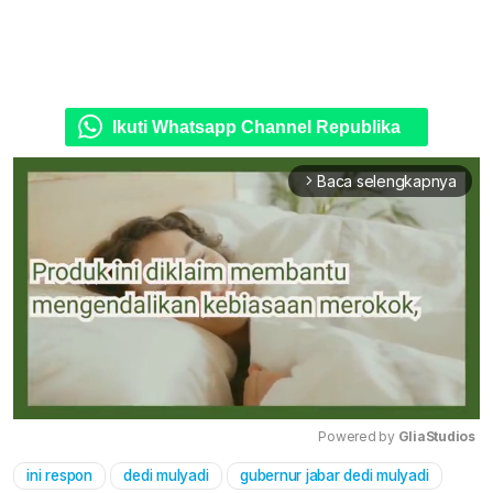
Ikuti Whatsapp Channel Republika
Baca selengkapnya
arrow_forward_ios
Powered by 
GliaStudios
ini respon
dedi mulyadi
gubernur jabar dedi mulyadi
Mute