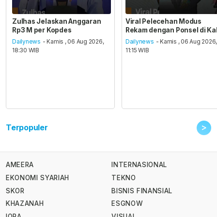
Zulhas Jelaskan Anggaran
Viral Pelecehan Modus
Rp3 M per Kopdes
Rekam dengan Ponsel di Ka
Dailynews
- Kamis , 06 Aug 2026,
Dailynews
- Kamis , 06 Aug 2026
18:30 WIB
11:15 WIB
>
Terpopuler
AMEERA
INTERNASIONAL
EKONOMI SYARIAH
TEKNO
SKOR
BISNIS FINANSIAL
KHAZANAH
ESGNOW
IQRA
VISUAL