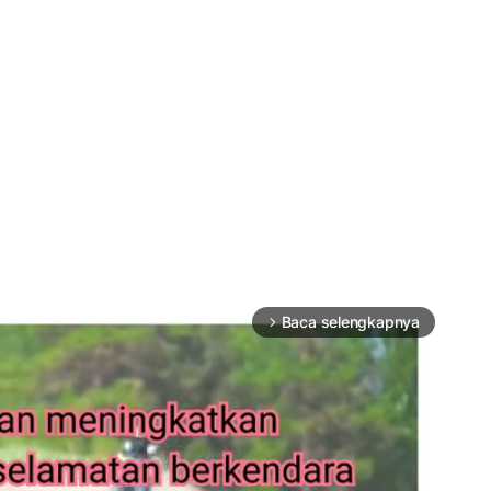
Baca selengkapnya
arrow_forward_ios