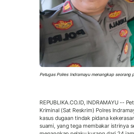
Petugas Polres Indramayu menangkap seorang pri
REPUBLIKA.CO.ID, INDRAMAYU -- Pet
Kriminal (Sat Reskrim) Polres Indram
kasus dugaan tindak pidana kekerasa
suami, yang tega membakar istrinya sen
menangkap pelaku kurang dari 24 jam 