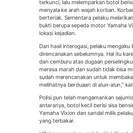
terkunci, lalu melemparkan botol beri
menyala ke arah wajah korban. Korban
berteriak. Sementara pelaku melarika
bukti berupa sepeda motor Yamaha Vix
lokasi kejadian.
Dari hasil interogasi, pelaku mengak
direncanakan sebelumnya. Hal itu kar
dan cemburu atas dugaan perselingku
merasa marah dan sudah tidak bisa me
sudah merencanakan untuk membakar
melihatnya berduaan di alun-alun,” kata
Polisi pun telah mengamankan sejumla
antaranya, botol kecil berisi sisa bens
Yamaha Vixion dan sandal milik pelak
yang terbakar.