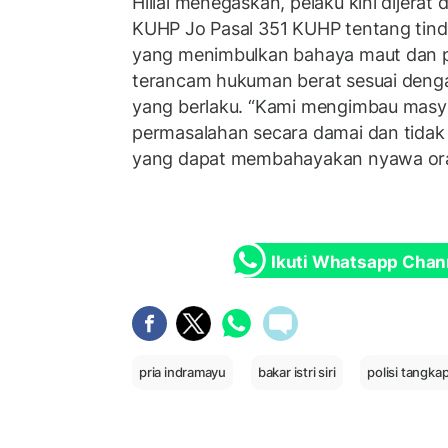
Hillal menegaskan, pelaku kini dijerat
KUHP Jo Pasal 351 KUHP tentang tin
yang menimbulkan bahaya maut dan p
terancam hukuman berat sesuai den
yang berlaku. “Kami mengimbau masy
permasalahan secara damai dan tida
yang dapat membahayakan nyawa oran
Ikuti Whatsapp Chan
pria indramayu
bakar istri siri
polisi tangka