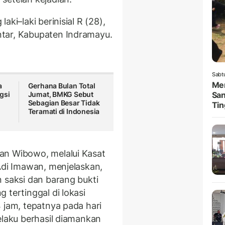
ki–laki berinisial R (28),
tar, Kabupaten Indramayu.
Sabt
Men
a
Gerhana Bulan Total
gsi
Jumat, BMKG Sebut
San
Sebagian Besar Tidak
Tin
Teramati di Indonesia
an Wibowo, melalui Kasat
Adi Imawan, menjelaskan,
 saksi dan barang bukti
 tertinggal di lokasi
 jam, tepatnya pada hari
elaku berhasil diamankan