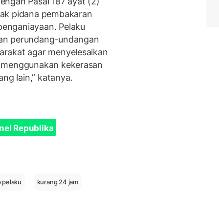
 dengan Pasal 187 ayat (2)
dak pidana pembakaran
enganiayaan. Pelaku
gan perundang-undangan
arakat agar menyelesaikan
k menggunakan kekerasan
g lain,” katanya.
nel Republika
p pelaku
kurang 24 jam