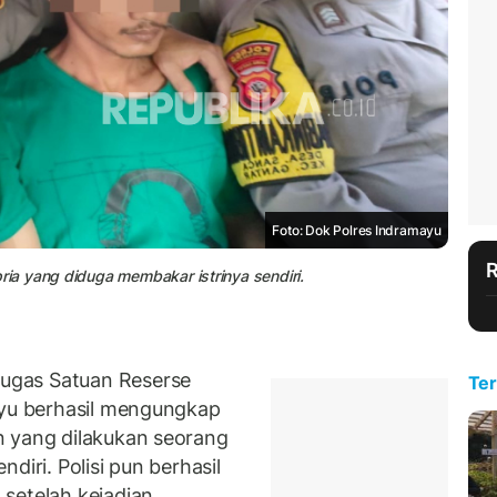
Foto: Dok Polres Indramayu
a yang diduga membakar istrinya sendiri.
ugas Satuan Reserse
Ter
ayu berhasil mengungkap
n yang dilakukan seorang
diri. Polisi pun berhasil
setelah kejadian.