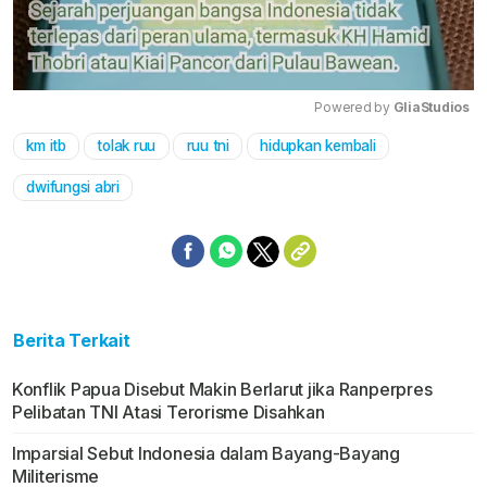
Powered by 
GliaStudios
km itb
tolak ruu
ruu tni
hidupkan kembali
Mute
dwifungsi abri
Berita Terkait
Konflik Papua Disebut Makin Berlarut jika Ranperpres
Pelibatan TNI Atasi Terorisme Disahkan
Imparsial Sebut Indonesia dalam Bayang-Bayang
Militerisme