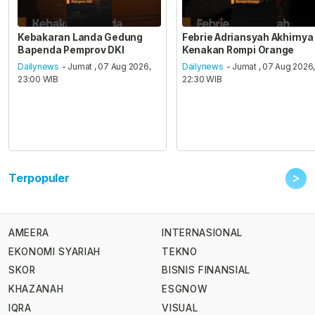
Kebakaran Landa Gedung
Febrie Adriansyah Akhirnya
Bapenda Pemprov DKI
Kenakan Rompi Orange
Dailynews
- Jumat , 07 Aug 2026,
Dailynews
- Jumat , 07 Aug 2026
23:00 WIB
22:30 WIB
>
Terpopuler
AMEERA
INTERNASIONAL
EKONOMI SYARIAH
TEKNO
SKOR
BISNIS FINANSIAL
KHAZANAH
ESGNOW
IQRA
VISUAL