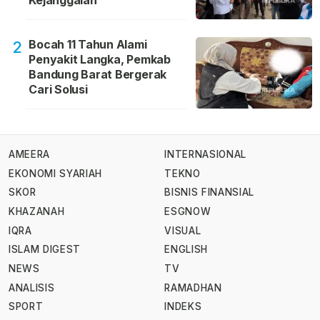
Kejanggalan
Bocah 11 Tahun Alami
2
Penyakit Langka, Pemkab
Bandung Barat Bergerak
Cari Solusi
AMEERA
INTERNASIONAL
EKONOMI SYARIAH
TEKNO
SKOR
BISNIS FINANSIAL
KHAZANAH
ESGNOW
IQRA
VISUAL
ISLAM DIGEST
ENGLISH
NEWS
TV
ANALISIS
RAMADHAN
SPORT
INDEKS