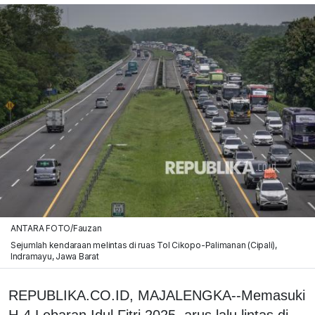
ANTARA FOTO/Fauzan
Sejumlah kendaraan melintas di ruas Tol Cikopo-Palimanan (Cipali),
Indramayu, Jawa Barat
REPUBLIKA.CO.ID, MAJALENGKA--Memasuki
H-4 Lebaran Idul Fitri 2025, arus lalu lintas di