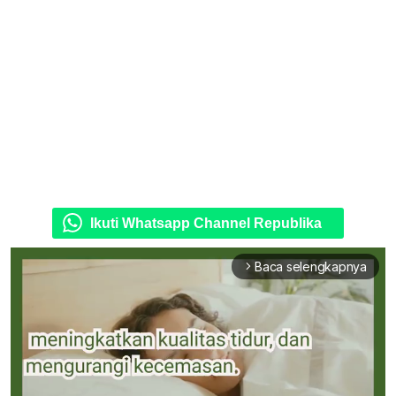
Ikuti Whatsapp Channel Republika
Baca selengkapnya
arrow_forward_ios