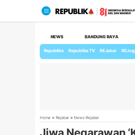
NEWS
BANDUNG RAYA
Republika
Republika TV
REJabar
REJog
>
>
Home
Rejabar
News Rejabar
Jiwa Negarawan ‘