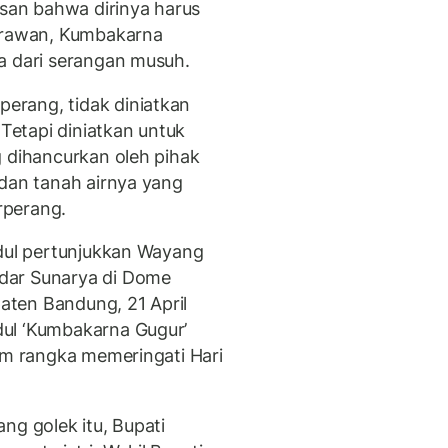
an bahwa dirinya harus
garawan, Kumbakarna
a dari serangan musuh.
erang, tidak diniatkan
etapi diniatkan untuk
g dihancurkan oleh pihak
 dan tanah airnya yang
rperang.
udul pertunjukkan Wayang
dar Sunarya di Dome
ten Bandung, 21 April
ul ‘Kumbakarna Gugur’
lam rangka memeringati Hari
ng golek itu, Bupati