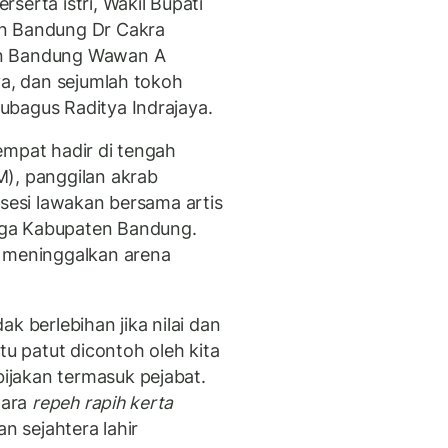
serta istri, Wakil Bupati
en Bandung Dr Cakra
en Bandung Wawan A
ya, dan sejumlah tokoh
ubagus Raditya Indrajaya.
empat hadir di tengah
), panggilan akrab
 sesi lawakan bersama artis
rga Kabupaten Bandung.
M meninggalkan arena
k berlebihan jika nilai dan
tu patut dicontoh oleh kita
jakan termasuk pejabat.
gara
repeh rapih kerta
n sejahtera lahir