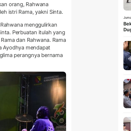
akan orang, Rahwana
h istri Rama, yakni Sinta.
Juma
Bek
a, Rahwana menggulirkan
Dug
inta. Perbuatan itulah yang
ra Rama dan Rahwana. Rama
ra Ayodhya mendapat
nglima perangnya bernama