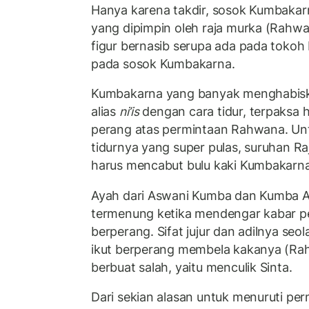
Hanya karena takdir, sosok Kumbakarna
yang dipimpin oleh raja murka (Rahwa
figur bernasib serupa ada pada tokoh 
pada sosok Kumbakarna.
Kumbakarna yang banyak menghabis
alias
ni’is
dengan cara tidur, terpaksa 
perang atas permintaan Rahwana. 
tidurnya yang super pulas, suruhan R
harus mencabut bulu kaki Kumbakarna
Ayah dari Aswani Kumba dan Kumba A
termenung ketika mendengar kabar pe
berperang. Sifat jujur dan adilnya seo
ikut berperang membela kakanya (Rah
berbuat salah, yaitu menculik Sinta.
Dari sekian alasan untuk menuruti pe