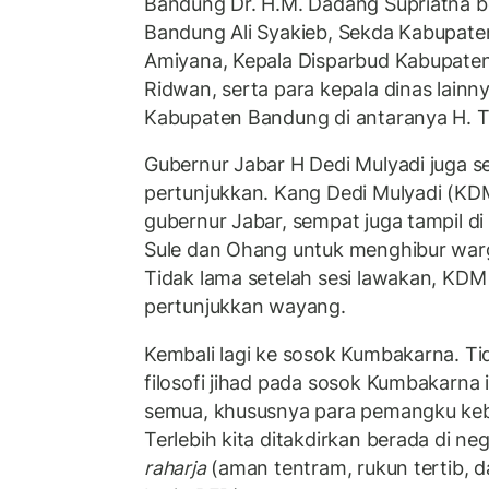
Bandung Dr. H.M. Dadang Supriatna ber
Bandung Ali Syakieb, Sekda Kabupat
Amiyana, Kepala Disparbud Kabupat
Ridwan, serta para kepala dinas lainn
Kabupaten Bandung di antaranya H. T
Gubernur Jabar H Dedi Mulyadi juga s
pertunjukkan. Kang Dedi Mulyadi (KDM
gubernur Jabar, sempat juga tampil di
Sule dan Ohang untuk menghibur wa
Tidak lama setelah sesi lawakan, KD
pertunjukkan wayang.
Kembali lagi ke sosok Kumbakarna. Tida
filosofi jihad pada sosok Kumbakarna i
semua, khususnya para pemangku kebi
Terlebih kita ditakdirkan berada di ne
raharja
(aman tentram, rukun tertib, da