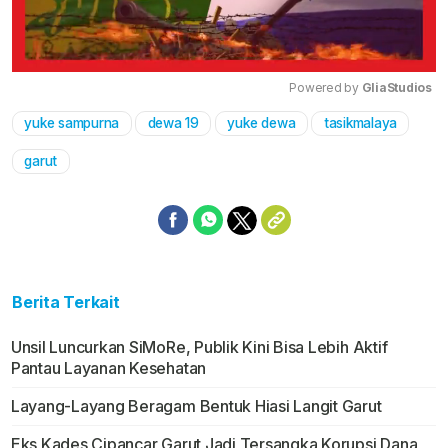
Powered by 
GliaStudios
yuke sampurna
dewa 19
yuke dewa
tasikmalaya
Mute
garut
Berita Terkait
Unsil Luncurkan SiMoRe, Publik Kini Bisa Lebih Aktif
Pantau Layanan Kesehatan
Layang-Layang Beragam Bentuk Hiasi Langit Garut
Eks Kades Cipancar Garut Jadi Tersangka Korupsi Dana