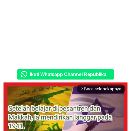
Ikuti Whatsapp Channel Republika
Baca selengkapnya
arrow_forward_ios