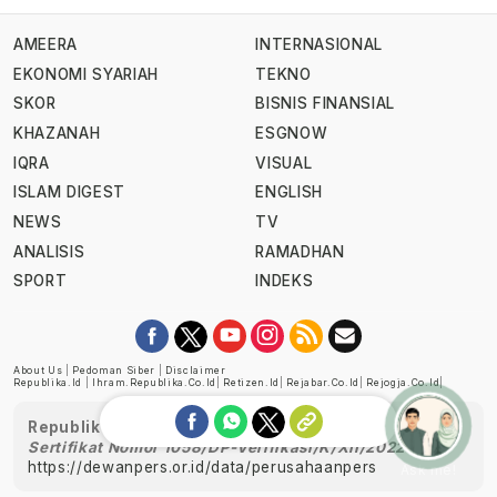
AMEERA
INTERNASIONAL
EKONOMI SYARIAH
TEKNO
SKOR
BISNIS FINANSIAL
KHAZANAH
ESGNOW
IQRA
VISUAL
ISLAM DIGEST
ENGLISH
NEWS
TV
ANALISIS
RAMADHAN
SPORT
INDEKS
About Us
|
Pedoman Siber
|
Disclaimer
Republika.id
|
Ihram.republika.co.id
|
Retizen.id
|
Rejabar.co.id
|
Rejogja.co.id
|
Republika telah diverifikasi oleh Dewan Pers
Sertifikat Nomor 1058/DP-Verifikasi/K/XII/2022
https://dewanpers.or.id/data/perusahaanpers
Ask me!